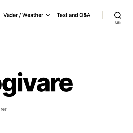
Väder / Weather
Test and Q&A
Sök
givare
till
rer
Ny
placering
tempgivare