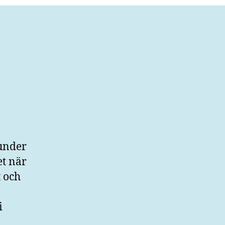
 under
et när
t och
i