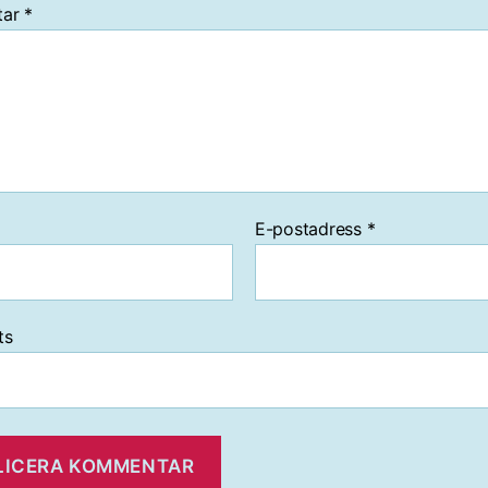
tar
*
E-postadress
*
ts