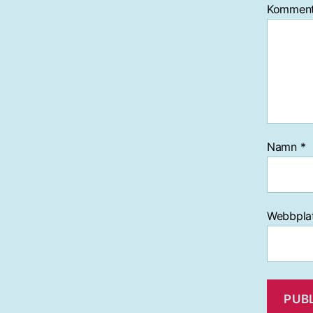
Kommen
Namn
*
Webbpla