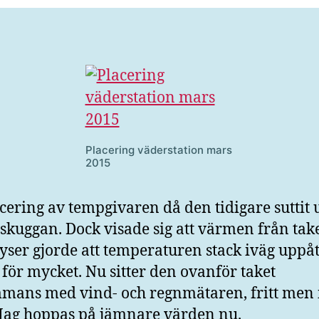
Placering väderstation mars
2015
cering av tempgivaren då den tidigare suttit
i skuggan. Dock visade sig att värmen från tak
lyser gjorde att temperaturen stack iväg uppå
 för mycket. Nu sitter den ovanför taket
mmans med vind- och regnmätaren, fritt men 
 Jag hoppas på jämnare värden nu.