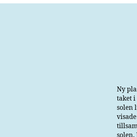
Ny pla
taket 
solen 
visade
tillsa
solen.