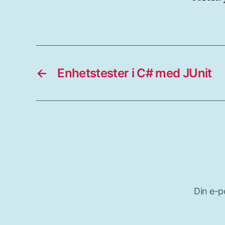
←
Enhetstester i C# med JUnit
Din e-p