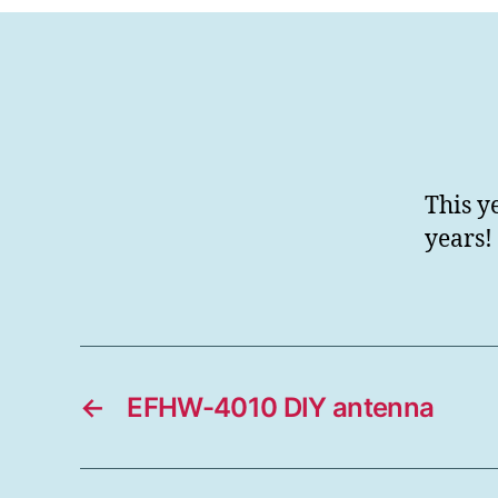
This y
years!
←
EFHW-4010 DIY antenna