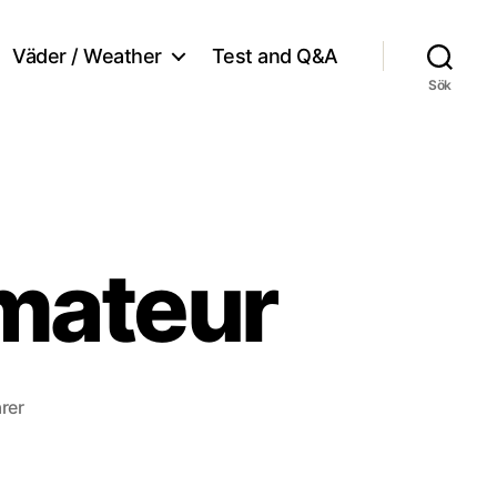
Väder / Weather
Test and Q&A
Sök
amateur
till
rer
30
year
as