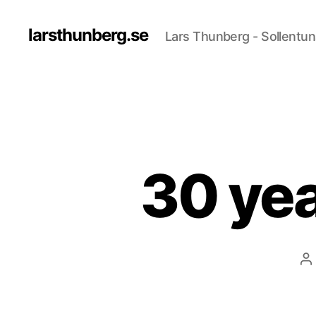
larsthunberg.se
Lars Thunberg - Sollentun
30 yea
In