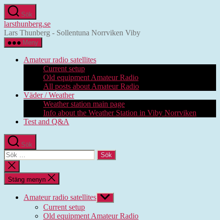
Hoppa
Sök
till
larsthunberg.se
innehåll
Lars Thunberg - Sollentuna Norrviken Viby
Meny
Amateur radio satellites
Current setup
Old equipment Amateur Radio
All posts about Amateur Radio
Väder / Weather
Weather station main page
Info about the Weather Station in Viby Norrviken
Test and Q&A
Sök
Sök
efter:
Stäng
sökningen
Stäng menyn
Amateur radio satellites
Visa
undermeny
Current setup
Old equipment Amateur Radio