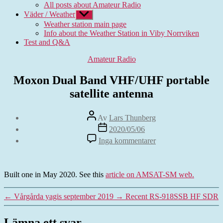
All posts about Amateur Radio
Väder / Weather
Visa
undermeny
Weather station main page
Info about the Weather Station in Viby Norrviken
Test and Q&A
Kategorier
Amateur Radio
Moxon Dual Band VHF/UHF portable
satellite antenna
Inläggsförfattare
Av
Lars Thunberg
Inläggsdatum
2020/05/06
till
Inga kommentarer
Moxon
Dual
Band
VHF/UHF
Built one in May 2020. See this
article on AMSAT-SM web.
portable
satellite
←
Vårgårda yagis september 2019
→
Recent RS-918SSB HF SDR
antenna
Lämna ett svar