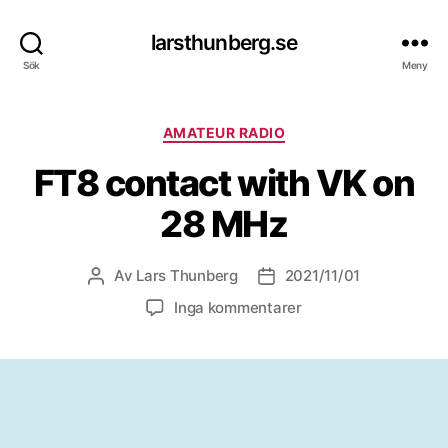
larsthunberg.se
Sök
Meny
Kategorier
AMATEUR RADIO
FT8 contact with VK on
28 MHz
Av
Lars Thunberg
2021/11/01
Inläggsförfattare
Inläggsdatum
till
Inga kommentarer
FT8
contact
with
VK
on
28