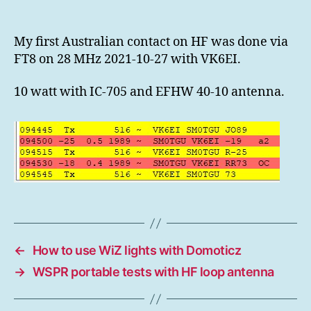
MHz
My first Australian contact on HF was done via
FT8 on 28 MHz 2021-10-27 with VK6EI.
10 watt with IC-705 and EFHW 40-10 antenna.
←
How to use WiZ lights with Domoticz
→
WSPR portable tests with HF loop antenna