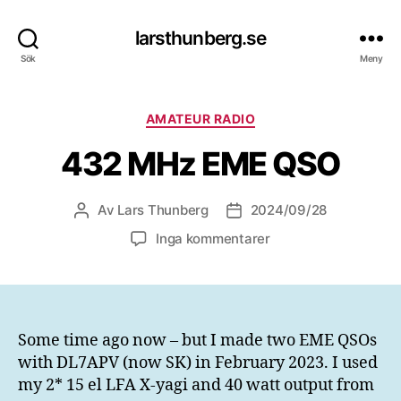
larsthunberg.se
Sök
Meny
Kategorier
AMATEUR RADIO
432 MHz EME QSO
Av
Lars Thunberg
2024/09/28
Inläggsförfattare
Inläggsdatum
till
Inga kommentarer
432
MHz
EME
QSO
Some time ago now – but I made two EME QSOs
with DL7APV (now SK) in February 2023. I used
my 2* 15 el LFA X-yagi and 40 watt output from