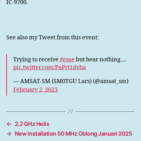
IC-9700.
See also my Tweet from this event:
Trying to receive
#eme
but hear nothing….
pic.twitter.com/PaPrt1dvha
— AMSAT-SM (SM0TGU Lars) (@amsat_sm)
February 2, 2023
←
2.2 GHz Helix
→
New installation 50 MHz Oblong Januari 2025