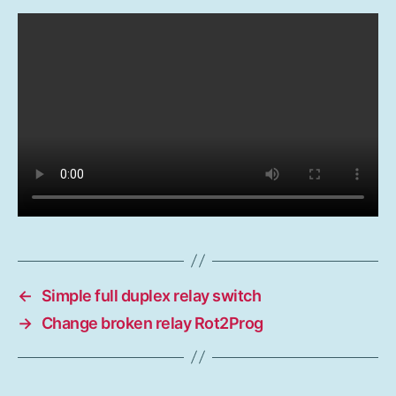
←
Simple full duplex relay switch
→
Change broken relay Rot2Prog