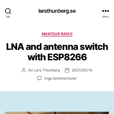
larsthunberg.se
Sök
Meny
Kategorier
AMATEUR RADIO
LNA and antenna switch
with ESP8266
Av
Lars Thunberg
2021/06/14
Inläggsförfattare
Inläggsdatum
till
Inga kommentarer
LNA
and
antenna
switch
with
ESP8266