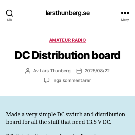
larsthunberg.se
Sök
Meny
Kategorier
AMATEUR RADIO
DC Distribution board
Av
Lars Thunberg
2025/08/22
Inläggsförfattare
Inläggsdatum
till
Inga kommentarer
DC
Distribution
board
Made a very simple DC switch and distribution
board for all the stuff that need 13.5 V DC.