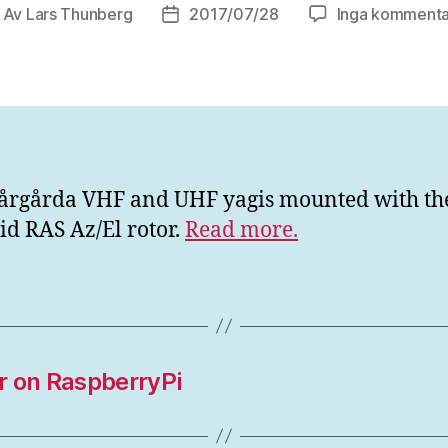
Av
Lars Thunberg
2017/07/28
Inga kommenta
läggsförfattare
Inläggsdatum
årgårda VHF and UHF yagis mounted with th
id RAS Az/El rotor.
Read more.
r on RaspberryPi