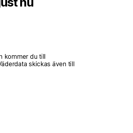
just nu
n kommer du till
äderdata skickas även till