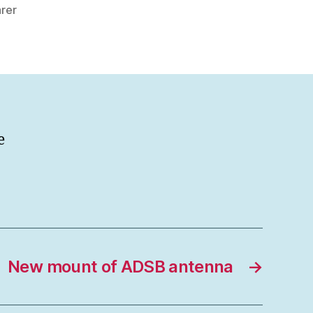
till
rer
New
UHF/VHF
yagis
juli
2017
e
New mount of ADSB antenna
→