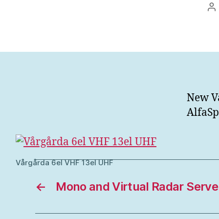
In
New V
AlfaSp
Vårgårda 6el VHF 13el UHF
←
Mono and Virtual Radar Serve