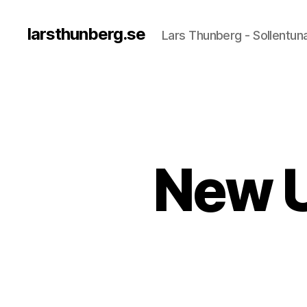
larsthunberg.se
Lars Thunberg - Sollentun
New U