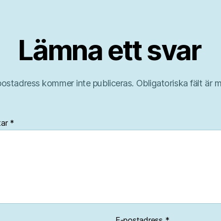
Lämna ett svar
postadress kommer inte publiceras.
Obligatoriska fält är 
tar
*
E-postadress
*