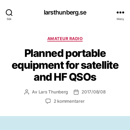
larsthunberg.se
Sök
Meny
Kategorier
AMATEUR RADIO
Planned portable
equipment for satellite
and HF QSOs
Av
Lars Thunberg
2017/08/08
Inläggsförfattare
Inläggsdatum
till
2 kommentarer
Planned
portable
equipment
for