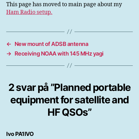
satellite
This page has moved to main page about my
and
Ham Radio setup.
HF
QSOs
←
New mount of ADSB antenna
→
Receiving NOAA with 145 MHz yagi
2 svar på ”Planned portable
equipment for satellite and
HF QSOs”
säger:
Ivo PA1IVO