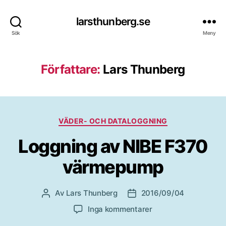
larsthunberg.se
Sök
Meny
Författare:
Lars Thunberg
Kategorier
VÄDER- OCH DATALOGGNING
Loggning av NIBE F370
värmepump
Av
Lars Thunberg
2016/09/04
Inläggsförfattare
Inläggsdatum
till
Inga kommentarer
Loggning