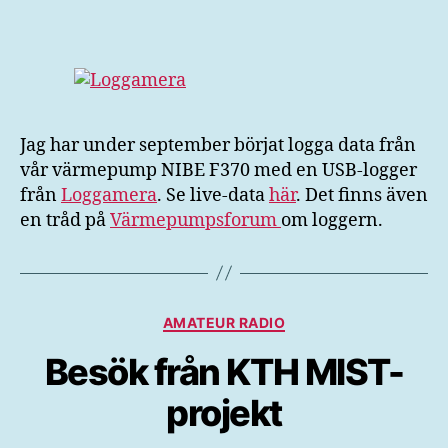
av
NIBE
F370
värmepump
Jag har under september börjat logga data från
vår värmepump NIBE F370 med en USB-logger
från
Loggamera
. Se live-data
här
. Det finns även
en tråd på
Värmepumpsforum
om loggern.
Kategorier
AMATEUR RADIO
Besök från KTH MIST-
projekt