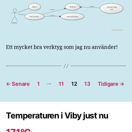
Ett mycket bra verktyg som jag nu använder!
Sidnumrering
…
←
Senare
1
11
12
13
Tidigare
→
för
inlägg
Temperaturen i Viby just nu