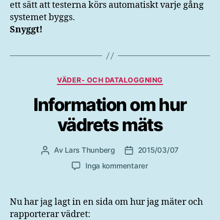
ett sätt att testerna körs automatiskt varje gång
systemet byggs.
Snyggt!
Kategorier
VÄDER- OCH DATALOGGNING
Information om hur
vädrets mäts
Av
Lars Thunberg
2015/03/07
Inläggsförfattare
Inläggsdatum
till
Inga kommentarer
Information
om
hur
Nu har jag lagt in en sida om hur jag mäter och
vädrets
rapporterar vädret:
mäts