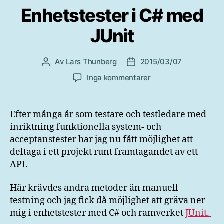
Enhetstester i C# med
JUnit
Av
Lars Thunberg
2015/03/07
Inläggsförfattare
Inläggsdatum
till
Inga kommentarer
Enhetstester
i
C#
Efter många år som testare och testledare med
med
inriktning funktionella system- och
JUnit
acceptanstester har jag nu fått möjlighet att
deltaga i ett projekt runt framtagandet av ett
API.
Här krävdes andra metoder än manuell
testning och jag fick då möjlighet att gräva ner
mig i enhetstester med C# och ramverket
JUnit.