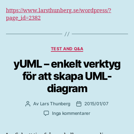
https://www.larsthunberg.se/wordpress/?
page_id=2382
Kategorier
TEST AND Q&A
yUML – enkelt verktyg
för att skapa UML-
diagram
Av
Lars Thunberg
2015/01/07
Inläggsförfattare
Inläggsdatum
till
Inga kommentarer
yUML
–
enkelt