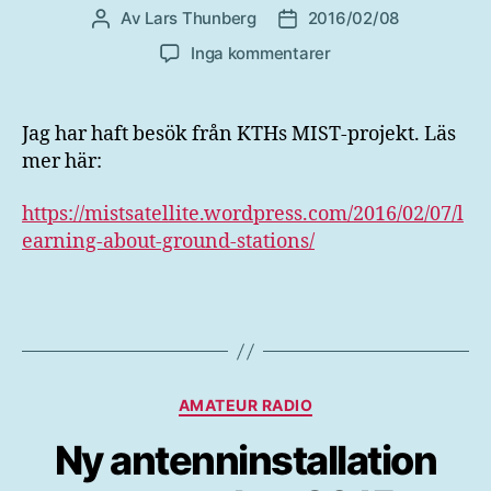
Av
Lars Thunberg
2016/02/08
Inläggsförfattare
Inläggsdatum
till
Inga kommentarer
Besök
från
KTH
Jag har haft besök från KTHs MIST-projekt. Läs
MIST-
mer här:
projekt
https://mistsatellite.wordpress.com/2016/02/07/l
earning-about-ground-stations/
Kategorier
AMATEUR RADIO
Ny antenninstallation