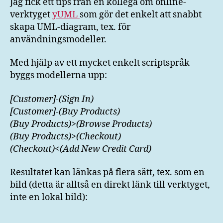
Jag fick ett tips från en kollega om online-
verktyg
verktyget
yUML
som gör det enkelt att snabbt
för
skapa UML-diagram, tex. för
att
användningsmodeller.
skapa
UML-
Med hjälp av ett mycket enkelt scriptspråk
diagram
byggs modellerna upp:
[Customer]-(Sign In)
[Customer]-(Buy Products)
(Buy Products)>(Browse Products)
(Buy Products)>(Checkout)
(Checkout)<(Add New Credit Card)
Resultatet kan länkas på flera sätt, tex. som en
bild (detta är alltså en direkt länk till verktyget,
inte en lokal bild):