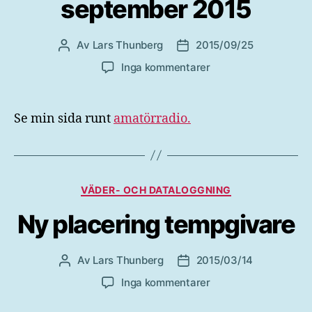
september 2015
Av
Lars Thunberg
2015/09/25
Inläggsförfattare
Inläggsdatum
till
Inga kommentarer
Ny
antenninstallation
september
Se min sida runt
amatörradio.
2015
Kategorier
VÄDER- OCH DATALOGGNING
Ny placering tempgivare
Av
Lars Thunberg
2015/03/14
Inläggsförfattare
Inläggsdatum
till
Inga kommentarer
Ny